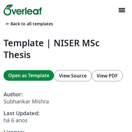
menu
arrow_left_alt
Back to all templates
Template | NISER MSc
Thesis
Open as Template
View Source
View PDF
Author:
Subhankar Mishra
Last Updated:
há 6 anos
License: