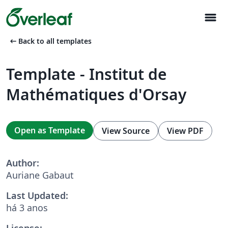
menu
arrow_left_alt
Back to all templates
Template - Institut de
Mathématiques d'Orsay
Open as Template
View Source
View PDF
Author:
Auriane Gabaut
Last Updated:
há 3 anos
License: