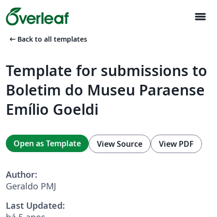
menu
arrow_left_alt
Back to all templates
Template for submissions to
Boletim do Museu Paraense
Emílio Goeldi
Open as Template
View Source
View PDF
Author:
Geraldo PMJ
Last Updated:
há 5 anos