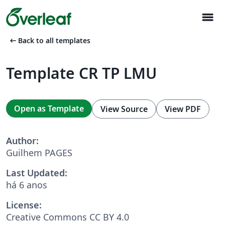
menu
arrow_left_alt
Back to all templates
Template CR TP LMU
Open as Template
View Source
View PDF
Author:
Guilhem PAGES
Last Updated:
há 6 anos
License:
Creative Commons CC BY 4.0