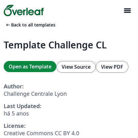
menu
arrow_left_alt
Back to all templates
Template Challenge CL
Open as Template
View Source
View PDF
Author:
Challenge Centrale Lyon
Last Updated:
há 5 anos
License:
Creative Commons CC BY 4.0