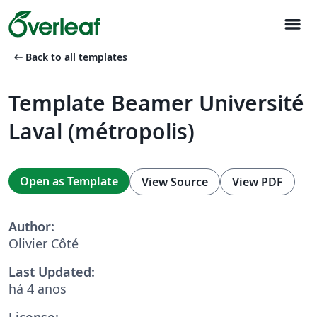
menu
arrow_left_alt
Back to all templates
Template Beamer Université
Laval (métropolis)
Open as Template
View Source
View PDF
Author:
Olivier Côté
Last Updated:
há 4 anos
License: