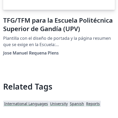
TFG/TFM para la Escuela Politécnica
Superior de Gandía (UPV)
Plantilla con el diseño de portada y la página resumen
que se exige en la Escuela:
http://www.upv.es/contenidos/CGANDIA/administracio
Jose Manuel Requena Plens
n/U0737366.pdf
Related Tags
International Languages
University
Spanish
Reports