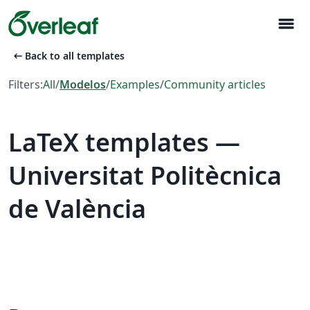
menu
arrow_left_alt
Back to all templates
Filters:
All
/
Modelos
/
Examples
/
Community articles
LaTeX templates —
Universitat Politècnica
de València