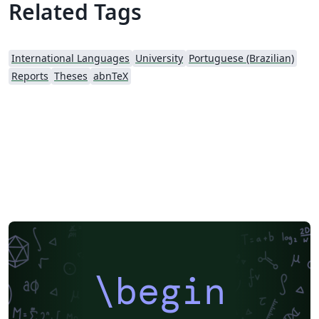
Related Tags
International Languages
University
Portuguese (Brazilian)
Reports
Theses
abnTeX
\begin