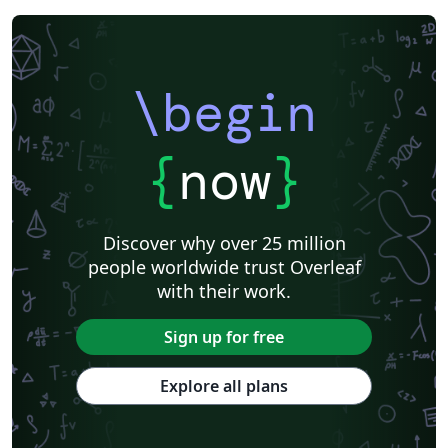
\begin
{
now
}
Discover why over 25 million
people worldwide trust Overleaf
with their work.
Sign up for free
Explore all plans