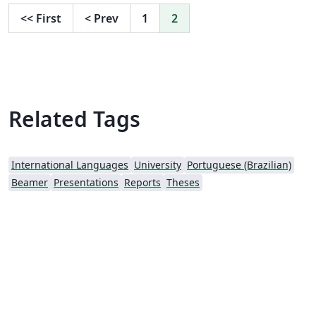
<<
First
<
Prev
1
2
Related Tags
International Languages
University
Portuguese (Brazilian)
Beamer
Presentations
Reports
Theses