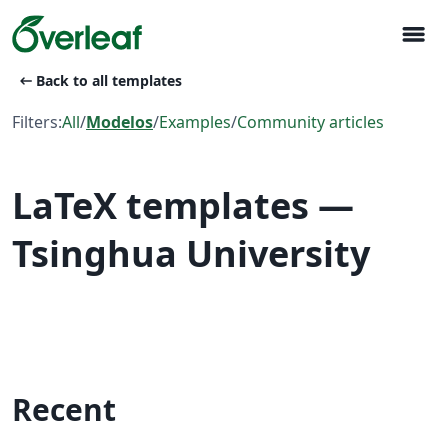
menu
arrow_left_alt
Back to all templates
Filters:
All
/
Modelos
/
Examples
/
Community articles
LaTeX templates —
Tsinghua University
Recent