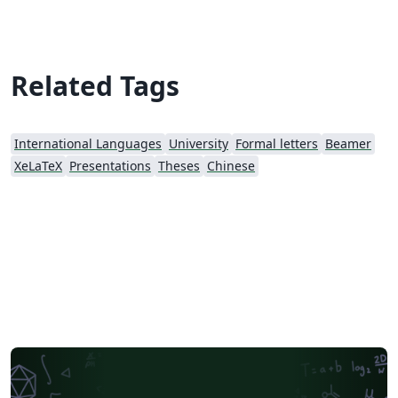
Related Tags
International Languages
University
Formal letters
Beamer
XeLaTeX
Presentations
Theses
Chinese