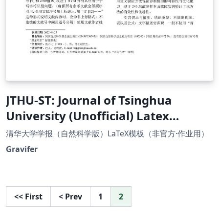
JTHU-ST: Journal of Tsinghua
University (Unofficial) Latex
Template
清华大学学报（自然科学版）LaTeX模板（非官方·作业用）
Gravifer
<<
First
<
Prev
1
2