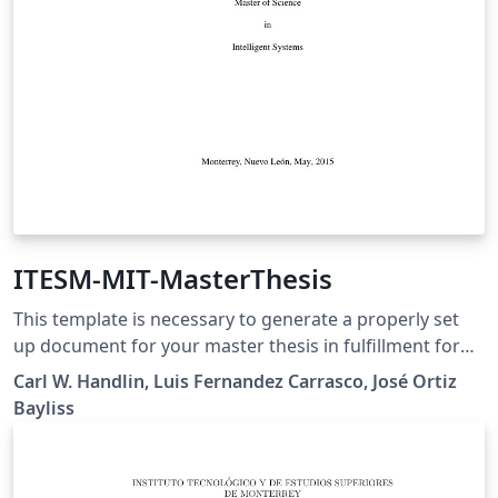
ITESM-MIT-MasterThesis
This template is necessary to generate a properly set
up document for your master thesis in fulfillment for
the degree of Master of Science in Intelligent Systems
Carl W. Handlin, Luis Fernandez Carrasco, José Ortiz
at Tecnológico de Monterrey, Campus Monterrey.
Bayliss