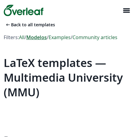
menu
arrow_left_alt
Back to all templates
Filters:
All
/
Modelos
/
Examples
/
Community articles
LaTeX templates —
Multimedia University
(MMU)