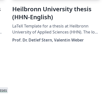
s
Heilbronn University thesis
(HHN-English)
LaTeX Template for a thesis at Heilbronn
University of Applied Sciences (HHN). The logo
was downloaded from the official website.
Prof. Dr. Detlef Stern, Valentin Weber
eses