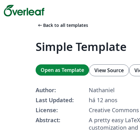
arrow_left_alt
Back to all templates
Simple Template
Open as Template
View Source
Vi
Author:
Nathaniel
Last Updated:
há 12 anos
License:
Creative Commons 
Abstract:
A pretty easy LaTeX
customization and 