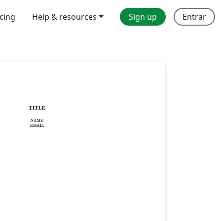
icing
Help & resources
Sign up
Entrar