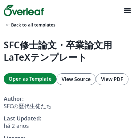
menu
arrow_left_alt
Back to all templates
SFC修士論文・卒業論文用
LaTeXテンプレート
Open as Template
View Source
View PDF
Author:
SFCの歴代生徒たち
Last Updated:
há 2 anos
License: