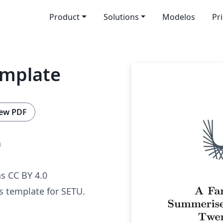
Product
Solutions
Modelos
Pr
emplate
ew PDF
n
s CC BY 4.0
s template for SETU.