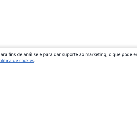
ara fins de análise e para dar suporte ao marketing, o que pode e
olítica de cookies
.
Sobre
About us
Careers