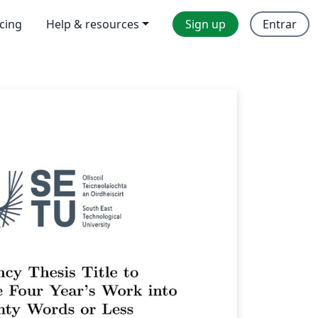
icing
Help & resources
Sign up
Entrar