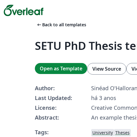
arrow_left_alt
Back to all templates
SETU PhD Thesis t
Open as Template
View Source
Vi
Author:
Sinéad O'Hallora
Last Updated:
há 3 anos
License:
Creative Common
Abstract:
An example thesi
Tags:
University
Theses