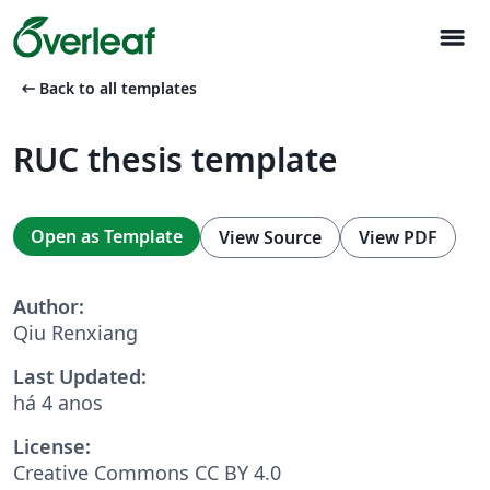
menu
arrow_left_alt
Back to all templates
RUC thesis template
Open as Template
View Source
View PDF
Author:
Qiu Renxiang
Last Updated:
há 4 anos
License:
Creative Commons CC BY 4.0