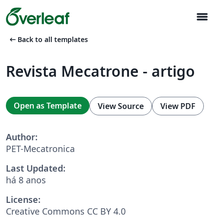
menu
arrow_left_alt
Back to all templates
Revista Mecatrone - artigo
Open as Template
View Source
View PDF
Author:
PET-Mecatronica
Last Updated:
há 8 anos
License:
Creative Commons CC BY 4.0