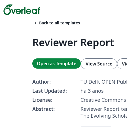
arrow_left_alt
Back to all templates
Reviewer Report
Open as Template
View Source
Vi
Author:
TU Delft OPEN Publ
Last Updated:
há 3 anos
License:
Creative Commons 
Abstract:
Reviewer Report te
The Evolving Schol