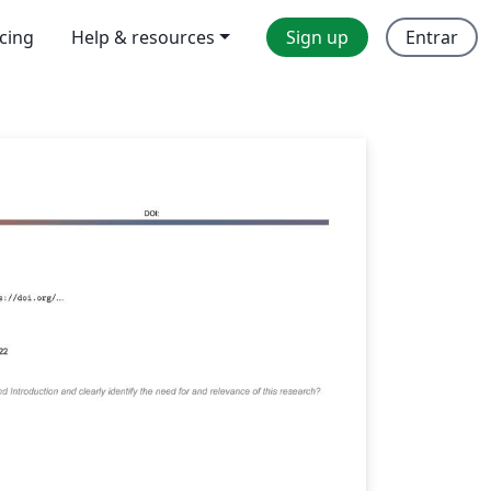
icing
Help & resources
Sign up
Entrar