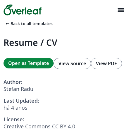
menu
arrow_left_alt
Back to all templates
Resume / CV
Open as Template
View Source
View PDF
Author:
Stefan Radu
Last Updated:
há 4 anos
License:
Creative Commons CC BY 4.0