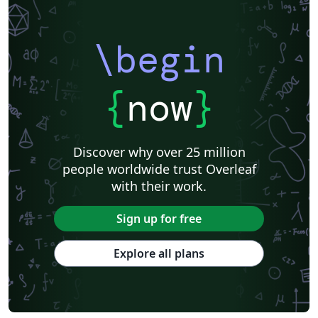
\begin
{
now
}
Discover why over 25 million
people worldwide trust Overleaf
with their work.
Sign up for free
Explore all plans