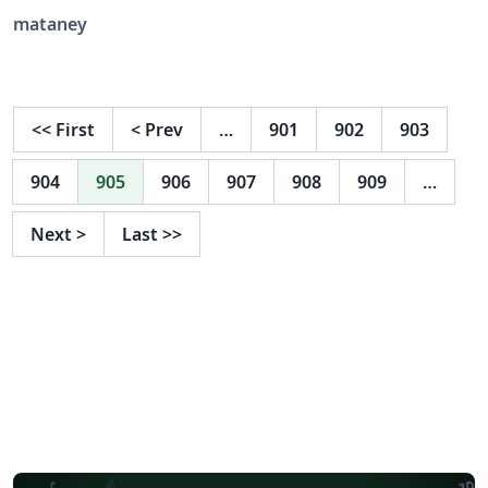
theses that have been submitted and approved
mataney
successfully. Also contains examples of pages in
Hebrew.
<<
First
<
Prev
…
901
902
903
904
905
906
907
908
909
…
Next
>
Last
>>