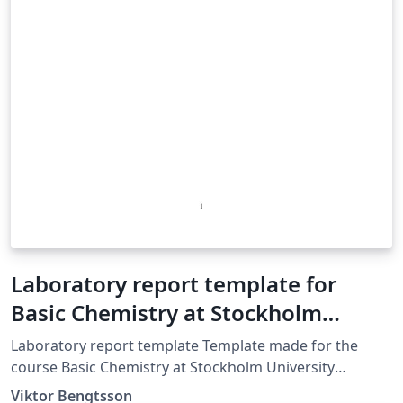
Laboratory report template for
Basic Chemistry at Stockholm
University
Laboratory report template Template made for the
course Basic Chemistry at Stockholm University
Template creation date: 2018-08-24
Viktor Bengtsson