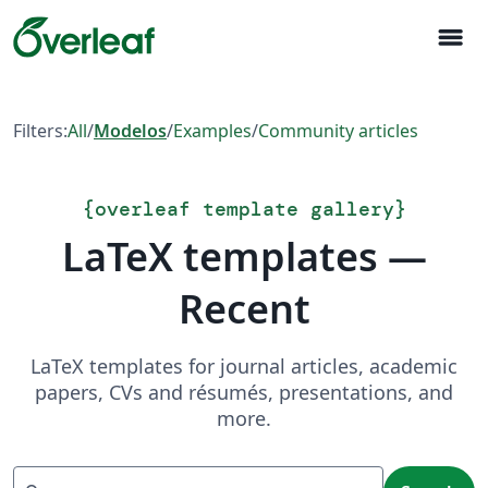
menu
Filters:
All
/
Modelos
/
Examples
/
Community articles
{
overleaf template gallery
}
LaTeX templates —
Recent
LaTeX templates for journal articles, academic
papers, CVs and résumés, presentations, and
more.
Search