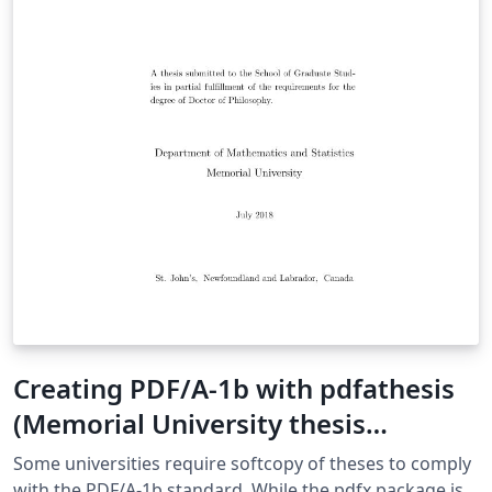
Creating PDF/A-1b with pdfathesis
(Memorial University thesis
template)
Some universities require softcopy of theses to comply
with the PDF/A-1b standard. While the pdfx package is