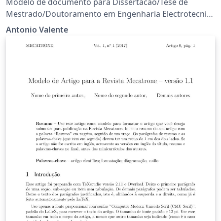
Modelo de documento para Dissertacao/Tese de
Mestrado/Doutoramento em Engenharia Electrotecnica
e de Computadores. Raul Morais, 2007 - 2008 Manuel
Antonio Valente
Cabral, 2008 Antonio Valente, 2004-2018