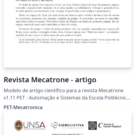
Revista Mecatrone - artigo
Modelo de artigo científico para a revista Mecatrone
v1.11 PET - Automação e Sistemas da Escola Politécnica
da Universidade de São Paulo e-mail do grupo:
PET-Mecatronica
petmecatronica@gmail.com e-mail da revista:
revistamecatrone@gmail.com site da revista:
http://www.revistas.usp.br/mecatrone/