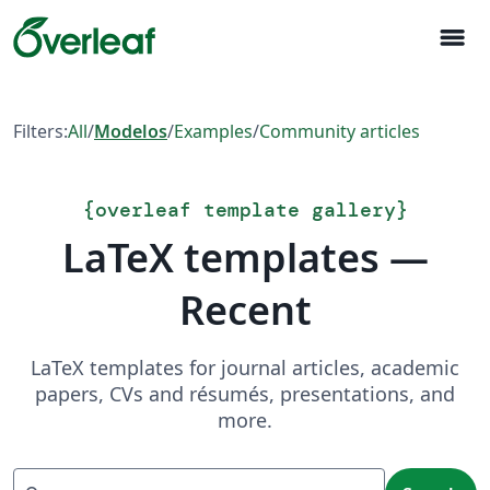
menu
Filters:
All
/
Modelos
/
Examples
/
Community articles
{
overleaf template gallery
}
LaTeX templates —
Recent
LaTeX templates for journal articles, academic
papers, CVs and résumés, presentations, and
more.
Search