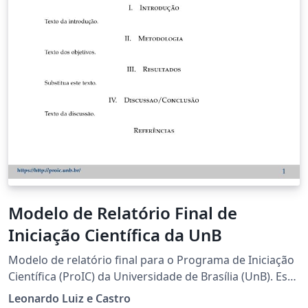
Modelo de Relatório Final de
Iniciação Científica da UnB
Modelo de relatório final para o Programa de Iniciação
Científica (ProIC) da Universidade de Brasília (UnB). Este
não é um modelo oficial do ProIC, apenas uma
Leonardo Luiz e Castro