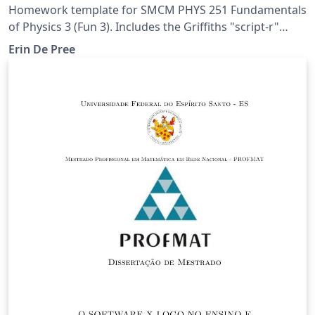
Homework template for SMCM PHYS 251 Fundamentals
of Physics 3 (Fun 3). Includes the Griffiths "script-r"
used in many electricity and magnetism courses.
Erin De Pree