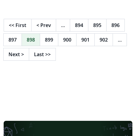
sugestão. O ProIC não tem um modelo obrigatório e
recomenda tomar como base modelos de artigos de
revistas científicas.
<<
First
<
Prev
…
894
895
896
897
898
899
900
901
902
…
Next
>
Last
>>