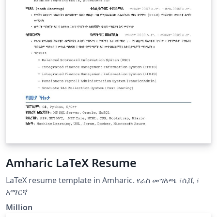
Amharic LaTeX Resume
LaTeX resume template in Amharic. የራስ መግለጫ ፣ሲቪ ፣
አማርኛ
Million