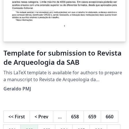
Template for submission to Revista
de Arqueologia da SAB
This LaTeX template is available for authors to prepare
a manuscript to Revista de Arqueologia da
SAB(Sociedade de Arqueologia Brasileira). Modelo
Geraldo PMJ
LaTeX para que os autores preparem um artigo para a
Revista de Arqueologia da SAB (Sociedade de
Arqueologia Brasileira).
<<
First
<
Prev
…
658
659
660