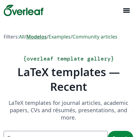
menu
Filters:
All
/
Modelos
/
Examples
/
Community articles
{
overleaf template gallery
}
LaTeX templates —
Recent
LaTeX templates for journal articles, academic
papers, CVs and résumés, presentations, and
more.
Search