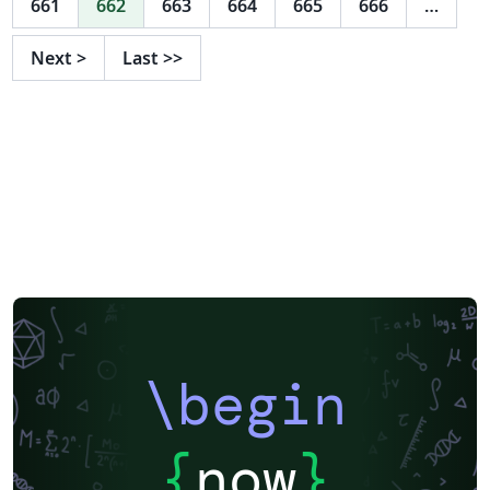
661
662
663
664
665
666
…
Next
>
Last
>>
\begin
{
now
}