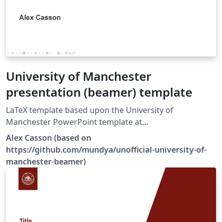
University of Manchester
presentation (beamer) template
LaTeX template based upon the University of
Manchester PowerPoint template at
https://www.staffnet.manchester.ac.uk/brand/visual-
Alex Casson (based on
identity/guidelines/presentations/.
https://github.com/mundya/unofficial-university-of-
manchester-beamer)