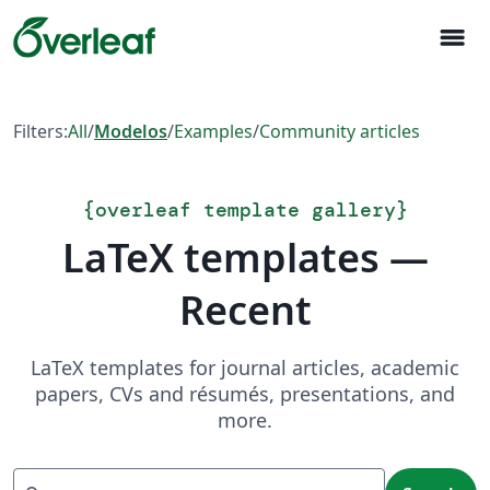
menu
Filters:
All
/
Modelos
/
Examples
/
Community articles
{
overleaf template gallery
}
LaTeX templates —
Recent
LaTeX templates for journal articles, academic
papers, CVs and résumés, presentations, and
more.
Search