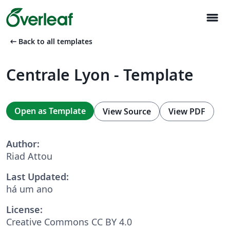
menu
arrow_left_alt
Back to all templates
Centrale Lyon - Template
Open as Template
View Source
View PDF
Author:
Riad Attou
Last Updated:
há um ano
License:
Creative Commons CC BY 4.0