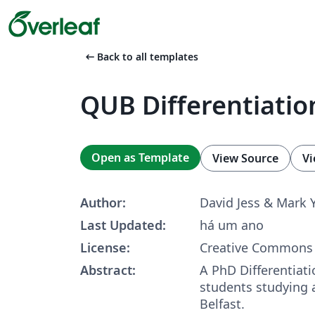
arrow_left_alt
Back to all templates
QUB Differentiatio
Open as Template
View Source
Vi
Author:
David Jess & Mark 
Last Updated:
há um ano
License:
Creative Commons 
Abstract:
A PhD Differentiati
students studying 
Belfast.