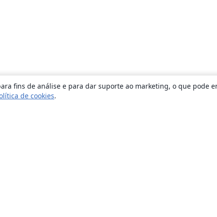
ara fins de análise e para dar suporte ao marketing, o que pode e
olítica de cookies
.
Sobre
About us
Careers