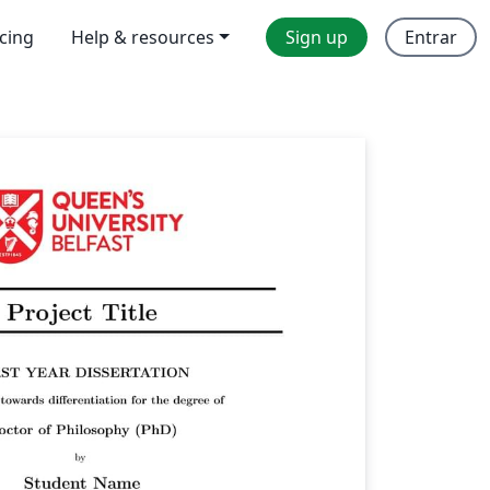
icing
Help & resources
Sign up
Entrar