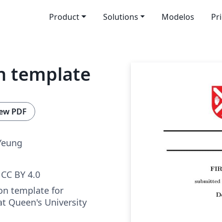
Product
Solutions
Modelos
Pr
n template
ew PDF
Yeung
CC BY 4.0
on template for
at Queen's University