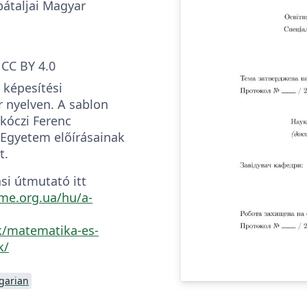
pátaljai Magyar
CC BY 4.0
 képesítési
nyelven. A sablon
ákóczi Ferenc
 Egyetem előírásainak
t.
si útmutató itt
kme.org.ua/hu/a-
k/matematika-es-
k/
garian