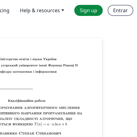
icing
Help & resources
Sign up
Entrar