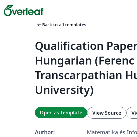
arrow_left_alt
Back to all templates
Qualification Paper
Hungarian (Ferenc 
Transcarpathian H
University)
Open as Template
View Source
Vi
Author:
Matematika és Info