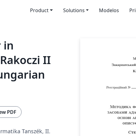
Product
Solutions
Modelos
Pr
 in
Rakoczi II
ungarian
ew PDF
rmatika Tanszék, II.