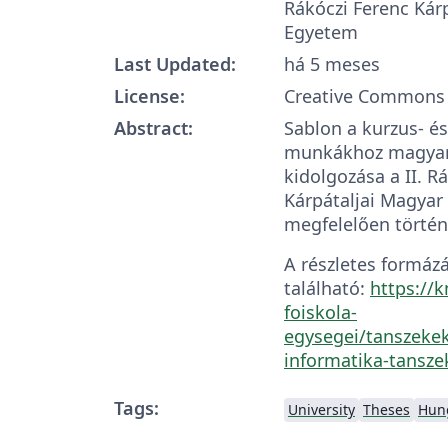
Rákóczi Ferenc Kár
Egyetem
Last Updated:
há 5 meses
License:
Creative Commons 
Abstract:
Sablon a kurzus- és
munkákhoz magyar 
kidolgozása a II. R
Kárpátaljai Magyar
megfelelően történ
A részletes formázá
található:
https://
foiskola-
egysegei/tanszeke
informatika-tansze
Tags:
University
Theses
Hun