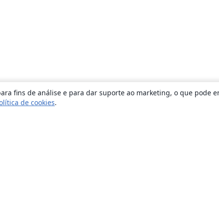
ara fins de análise e para dar suporte ao marketing, o que pode e
olítica de cookies
.
Sobre
About us
Careers