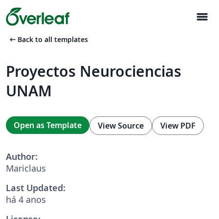
menu
arrow_left_alt
Back to all templates
Proyectos Neurociencias
UNAM
Open as Template
View Source
View PDF
Author:
Mariclaus
Last Updated:
há 4 anos
License: