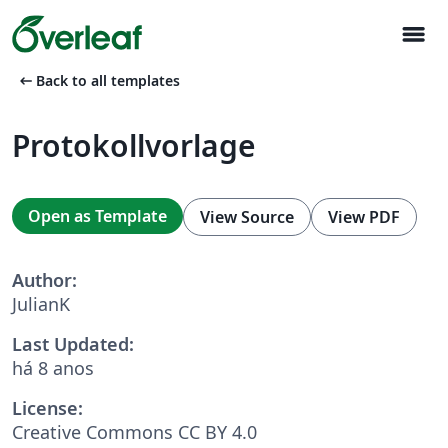
menu
arrow_left_alt
Back to all templates
Protokollvorlage
Open as Template
View Source
View PDF
Author:
JulianK
Last Updated:
há 8 anos
License:
Creative Commons CC BY 4.0