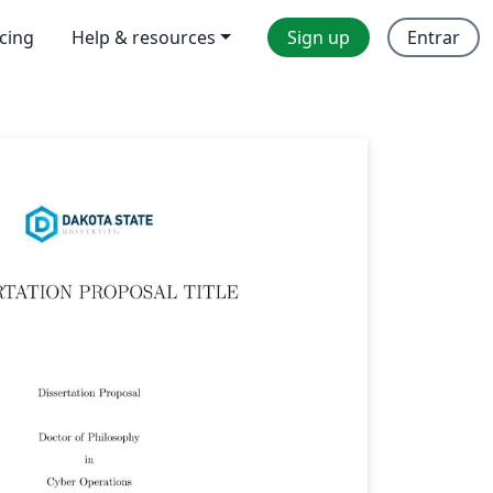
icing
Help & resources
Sign up
Entrar