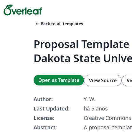
arrow_left_alt
Back to all templates
Proposal Template 
Dakota State Unive
Open as Template
View Source
Vi
Author:
Y. W.
Last Updated:
há 5 anos
License:
Creative Commons 
Abstract:
A proposal templat