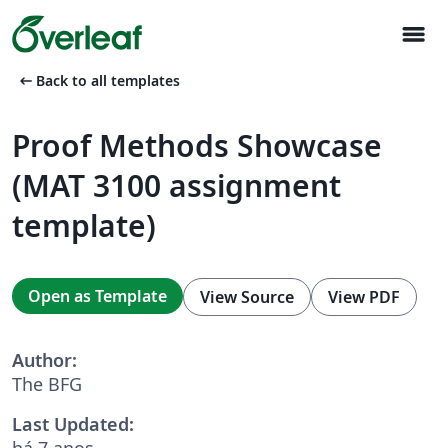
menu
arrow_left_alt
Back to all templates
Proof Methods Showcase
(MAT 3100 assignment
template)
Open as Template
View Source
View PDF
Author:
The BFG
Last Updated:
há 7 anos