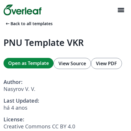
menu
arrow_left_alt
Back to all templates
PNU Template VKR
Open as Template
View Source
View PDF
Author:
Nasyrov V. V.
Last Updated:
há 4 anos
License:
Creative Commons CC BY 4.0