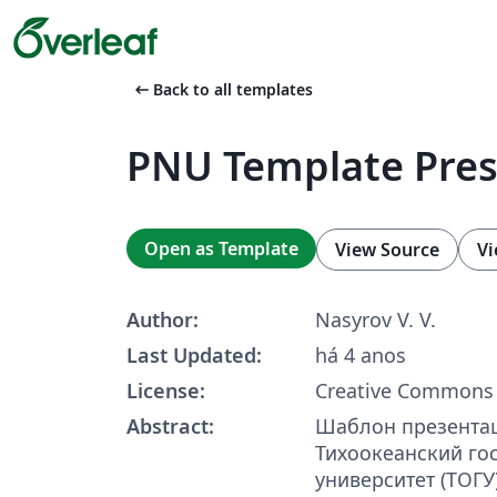
arrow_left_alt
Back to all templates
PNU Template Pres
Open as Template
View Source
Vi
Author:
Nasyrov V. V.
Last Updated:
há 4 anos
License:
Creative Commons 
Abstract:
Шаблон презента
Тихоокеанский го
университет (ТОГУ