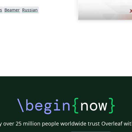
s
Beamer
Russian
\begin
{
now
}
 over 25 million people worldwide trust Overleaf wit