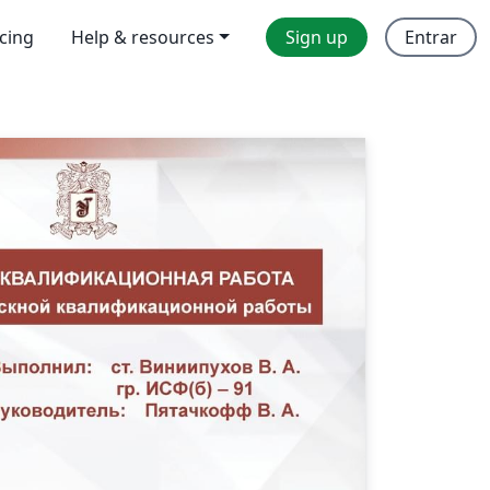
icing
Help & resources
Sign up
Entrar