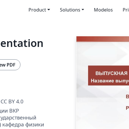
Product
Solutions
Modelos
Pr
entation
ew PDF
CC BY 4.0
ции ВКР
сударственный
) кафедра физики