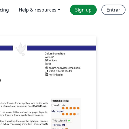
icing
Help & resources
Sign up
Entrar