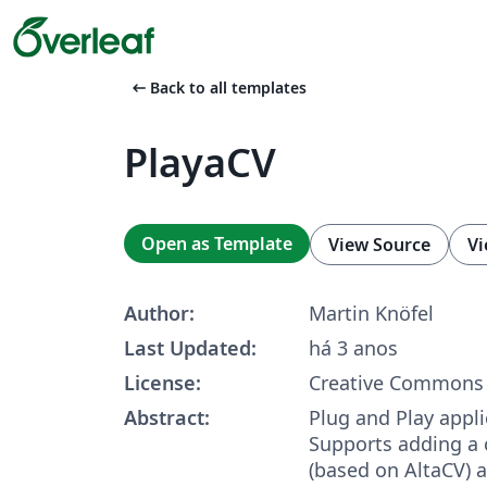
arrow_left_alt
Back to all templates
PlayaCV
Open as Template
View Source
Vi
Author:
Martin Knöfel
Last Updated:
há 3 anos
License:
Creative Commons 
Abstract:
Plug and Play appli
Supports adding a c
(based on AltaCV) a