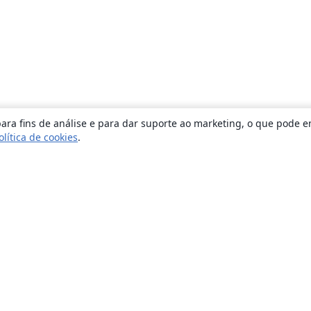
ara fins de análise e para dar suporte ao marketing, o que pode e
olítica de cookies
.
Sobre
About us
Careers