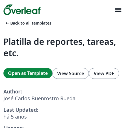
menu
arrow_left_alt
Back to all templates
Platilla de reportes, tareas,
etc.
Open as Template
View Source
View PDF
Author:
José Carlos Buenrostro Rueda
Last Updated:
há 5 anos
License: