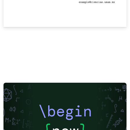
\begin