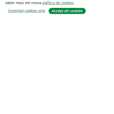
saber mais em nossa
política de cookies
.
Essential cookies only
Accept all cookies
Sobre
About us
Careers
Blog
Solutions
For business
For universities