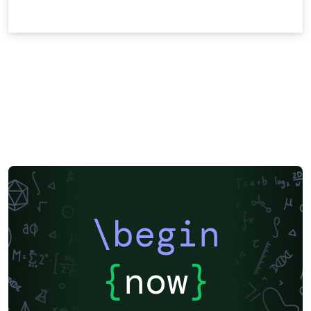
\begin
{
now
}