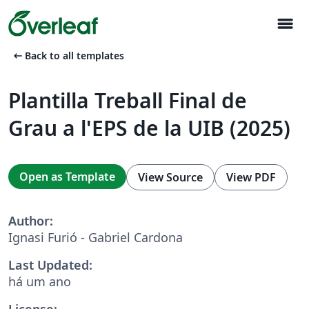
menu
arrow_left_alt
Back to all templates
Plantilla Treball Final de
Grau a l'EPS de la UIB (2025)
Open as Template
View Source
View PDF
Author:
Ignasi Furió - Gabriel Cardona
Last Updated:
há um ano
License: