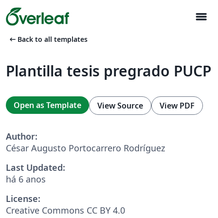
menu
arrow_left_alt
Back to all templates
Plantilla tesis pregrado PUCP
Open as Template
View Source
View PDF
Author:
César Augusto Portocarrero Rodríguez
Last Updated:
há 6 anos
License:
Creative Commons CC BY 4.0