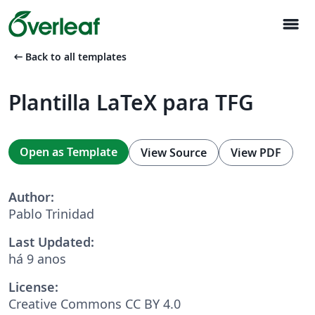
menu
arrow_left_alt
Back to all templates
Plantilla LaTeX para TFG
Open as Template
View Source
View PDF
Author:
Pablo Trinidad
Last Updated:
há 9 anos
License:
Creative Commons CC BY 4.0