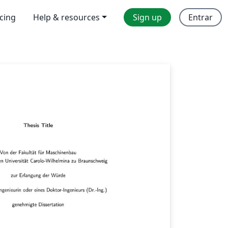
icing
Help & resources
Sign up
Entrar