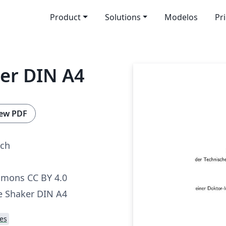
Product
Solutions
Modelos
Pr
er DIN A4
ew PDF
sch
mmons CC BY 4.0
e Shaker DIN A4
es