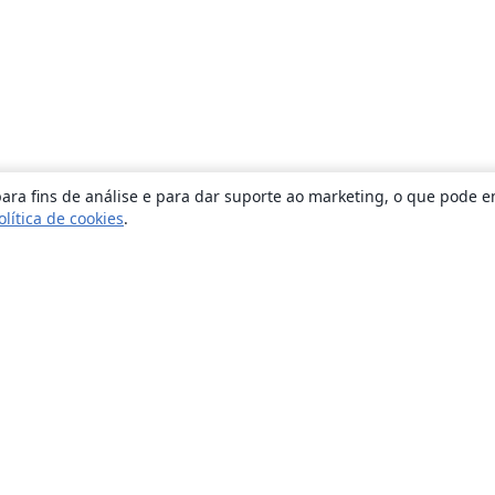
ara fins de análise e para dar suporte ao marketing, o que pode e
olítica de cookies
.
Sobre
About us
Careers