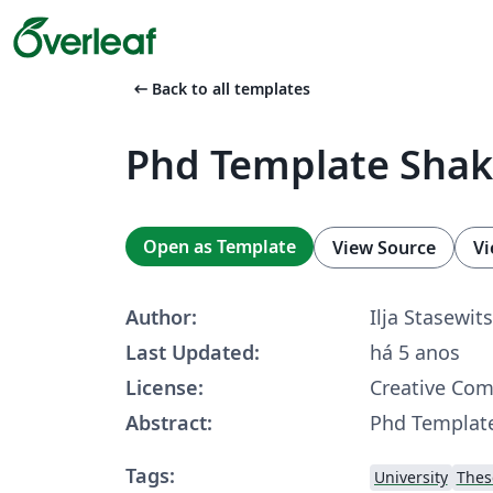
arrow_left_alt
Back to all templates
Phd Template Shak
Open as Template
View Source
Vi
Author:
Ilja Stasewit
Last Updated:
há 5 anos
License:
Creative Co
Abstract:
Phd Templat
Tags:
University
Thes