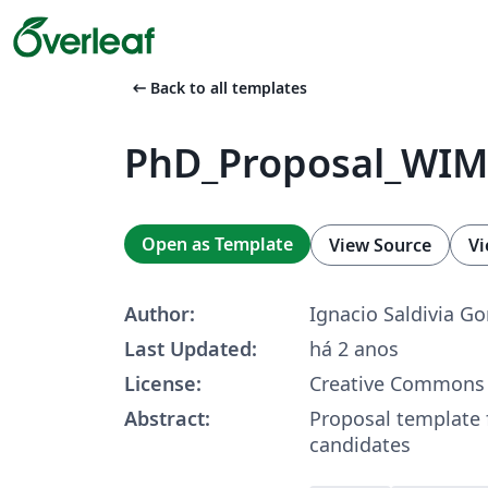
arrow_left_alt
Back to all templates
PhD_Proposal_WI
Open as Template
View Source
Vi
Author:
Ignacio Saldivia Go
Last Updated:
há 2 anos
License:
Creative Commons 
Abstract:
Proposal template
candidates