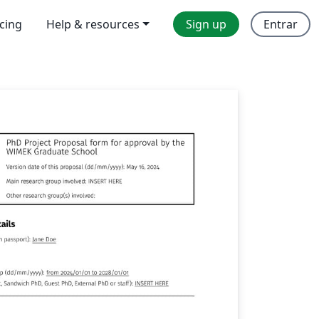
icing
Help & resources
Sign up
Entrar