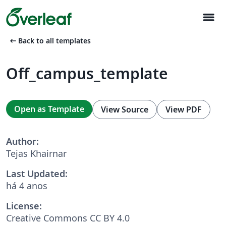
menu
arrow_left_alt
Back to all templates
Off_campus_template
Open as Template
View Source
View PDF
Author:
Tejas Khairnar
Last Updated:
há 4 anos
License:
Creative Commons CC BY 4.0