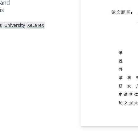
 and
ns
s
University
XeLaTeX