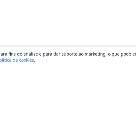
ara fins de análise e para dar suporte ao marketing, o que pode e
olítica de cookies
.
Sobre
About us
Careers