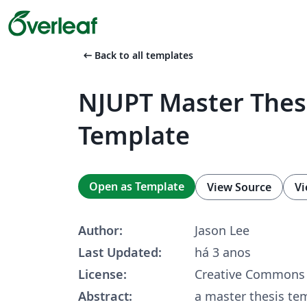
arrow_left_alt
Back to all templates
NJUPT Master Thes
Template
Open as Template
View Source
Vi
Author:
Jason Lee
Last Updated:
há 3 anos
License:
Creative Commons 
Abstract:
a master thesis te