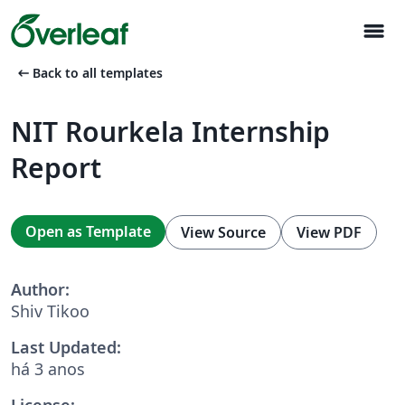
menu
arrow_left_alt
Back to all templates
NIT Rourkela Internship
Report
Open as Template
View Source
View PDF
Author:
Shiv Tikoo
Last Updated:
há 3 anos
License: