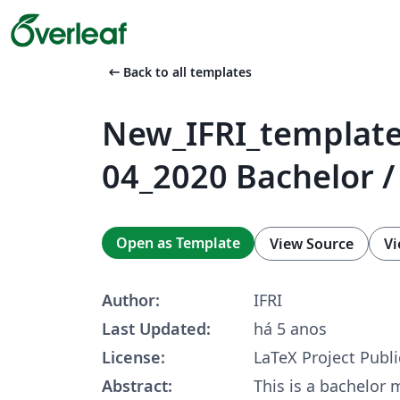
arrow_left_alt
Back to all templates
New_IFRI_template
04_2020 Bachelor /
Open as Template
View Source
Vi
Author:
IFRI
Last Updated:
há 5 anos
License:
LaTeX Project Publi
Abstract:
This is a bachelor