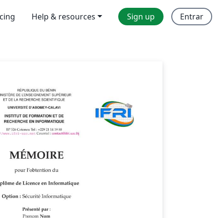
icing
Help & resources
Sign up
Entrar