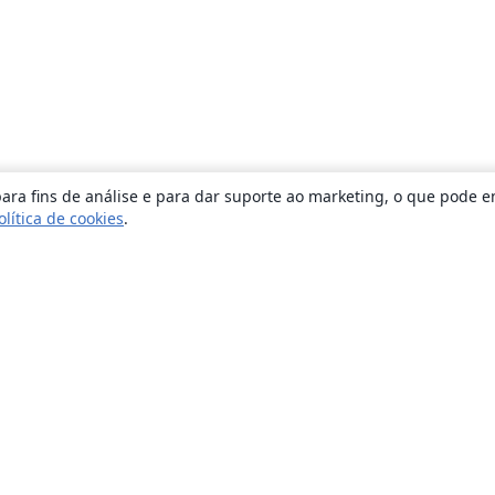
ara fins de análise e para dar suporte ao marketing, o que pode e
olítica de cookies
.
Sobre
About us
Careers