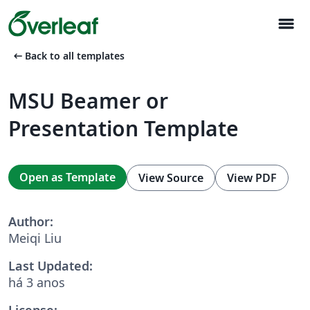
menu
arrow_left_alt
Back to all templates
MSU Beamer or
Presentation Template
Open as Template
View Source
View PDF
Author:
Meiqi Liu
Last Updated:
há 3 anos
License: