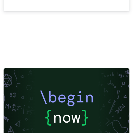
\begin
{
now
}