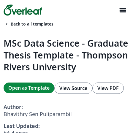
menu
arrow_left_alt
Back to all templates
MSc Data Science - Graduate
Thesis Template - Thompson
Rivers University
Open as Template
View Source
View PDF
Author:
Bhavithry Sen Puliparambil
Last Updated:
há 4 anos