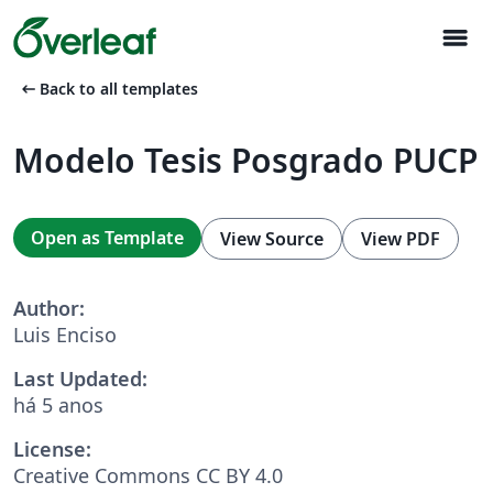
menu
arrow_left_alt
Back to all templates
Modelo Tesis Posgrado PUCP
Open as Template
View Source
View PDF
Author:
Luis Enciso
Last Updated:
há 5 anos
License:
Creative Commons CC BY 4.0