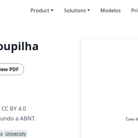
Product
Solutions
Modelos
Pr
oupilha
iew PDF
CC BY 4.0
gundo a ABNT.
es
University