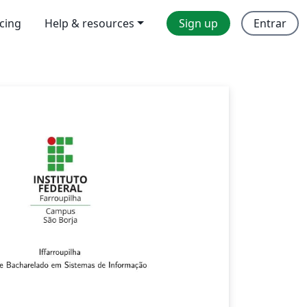
icing
Help & resources
Sign up
Entrar