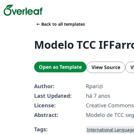
arrow_left_alt
Back to all templates
Modelo TCC IFFarr
Open as Template
View Source
V
Author:
Rparizi
Last Updated:
há 7 anos
License:
Creative Commons 
Abstract:
Modelo de TCC se
Tags:
International Languag