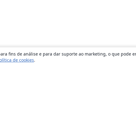
ara fins de análise e para dar suporte ao marketing, o que pode e
olítica de cookies
.
Sobre
About us
Careers