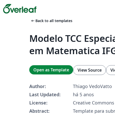
arrow_left_alt
Back to all templates
Modelo TCC Especia
em Matematica IF
Open as Template
View Source
Vi
Author:
Thiago VedoVatto
Last Updated:
há 5 anos
License:
Creative Commons 
Abstract:
Template para sub