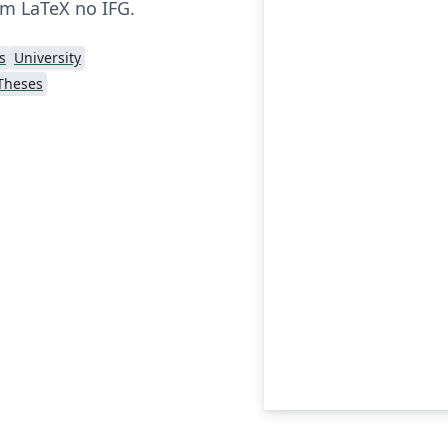
em LaTeX no IFG.
s
University
Theses