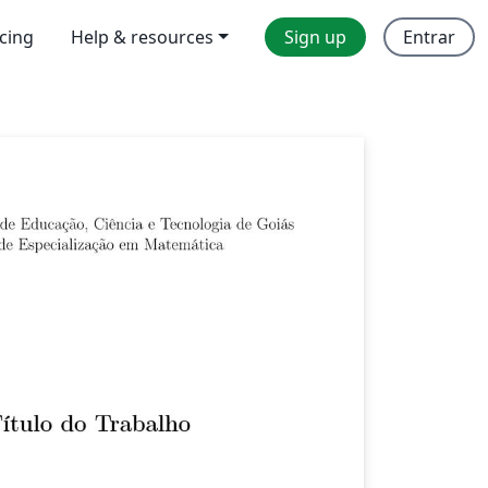
icing
Help & resources
Sign up
Entrar