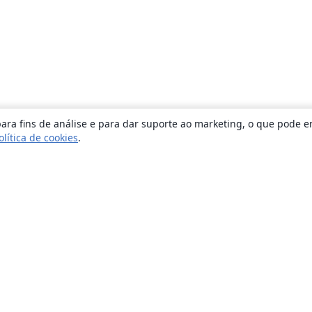
ara fins de análise e para dar suporte ao marketing, o que pode e
olítica de cookies
.
Sobre
About us
Careers