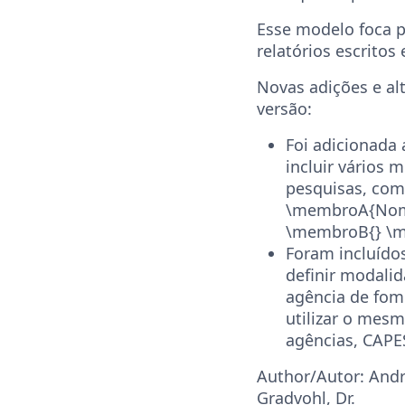
Esse modelo foca 
relatórios escritos
Novas adições e al
versão:
Foi adicionada 
incluir vários
pesquisas, co
\membroA{Nom
\membroB{} \m
Foram incluído
definir modalid
agência de fom
utilizar o mes
agências, CAPES
Author/Autor: And
Gradvohl, Dr.