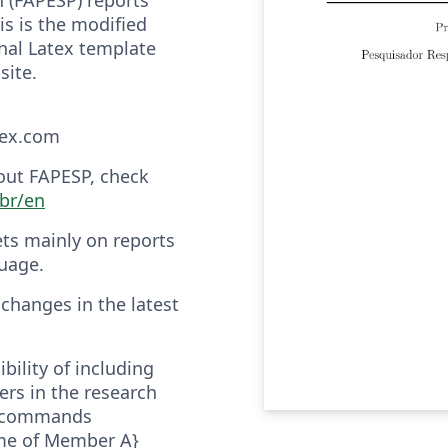
his is the modified
inal Latex template
site.
tex.com
out FAPESP, check
br/en
ets mainly on reports
uage.
changes in the latest
bility of including
rs in the research
e commands
e of Member A}