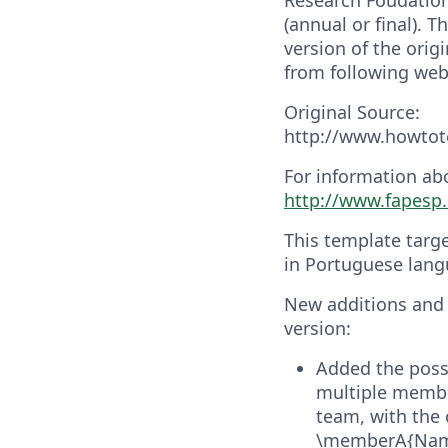
(annual or final). T
version of the orig
from following web
Original Source:
http://www.howto
For information ab
http://www.fapesp.
This template targ
in Portuguese lang
New additions and 
version:
Added the possi
multiple membe
team, with th
\memberA{Nam