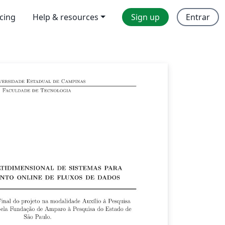
icing
Help & resources
Sign up
Entrar