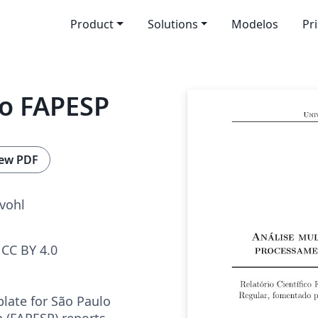
Product
Solutions
Modelos
Pr
io FAPESP
ew PDF
vohl
CC BY 4.0
plate for São Paulo
 (FAPESP) reports