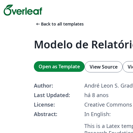
arrow_left_alt
Back to all templates
Modelo de Relatór
Open as Template
View Source
Vi
Author:
André Leon S. Grad
Last Updated:
há 8 anos
License:
Creative Commons 
Abstract:
In English:
This is a Latex tem
Research Foudation