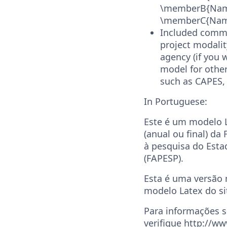
\memberB{Nam
\memberC{Name
Included comm
project modalit
agency (if you 
model for othe
such as CAPES,
In Portuguese:
Este é um modelo L
(anual ou final) d
à pesquisa do Esta
(FAPESP).
Esta é uma versão 
modelo Latex do s
Para informações s
verifique http://w