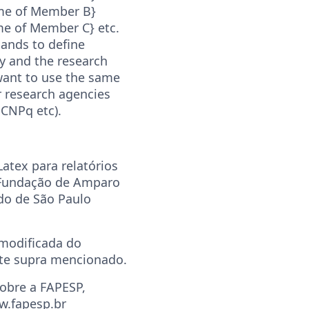
e of Member B}
 of Member C} etc.
ands to define
y and the research
want to use the same
r research agencies
 CNPq etc).
atex para relatórios
a Fundação de Amparo
do de São Paulo
modificada do
ite supra mencionado.
obre a FAPESP,
ww.fapesp.br