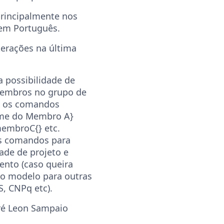
principalmente nos
 em Português.
terações na última
a possibilidade de
 membros no grupo de
m os comandos
e do Membro A}
embroC{} etc.
s comandos para
ade de projeto e
ento (caso queira
mo modelo para outras
, CNPq etc).
ré Leon Sampaio