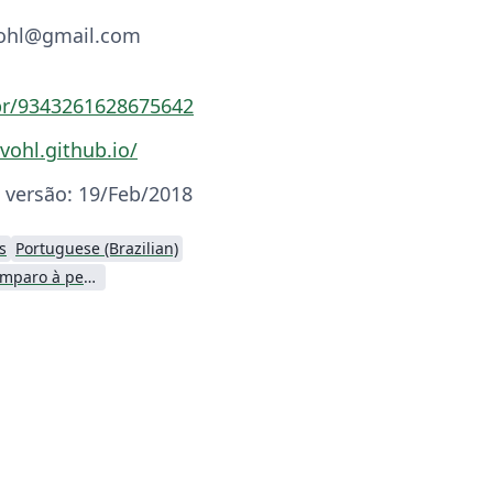
vohl@gmail.com
.br/9343261628675642
vohl.github.io/
 versão: 19/Feb/2018
s
Portuguese (Brazilian)
Fundação de Amparo à pesquisa do Estado de São Paulo (FAPESP)